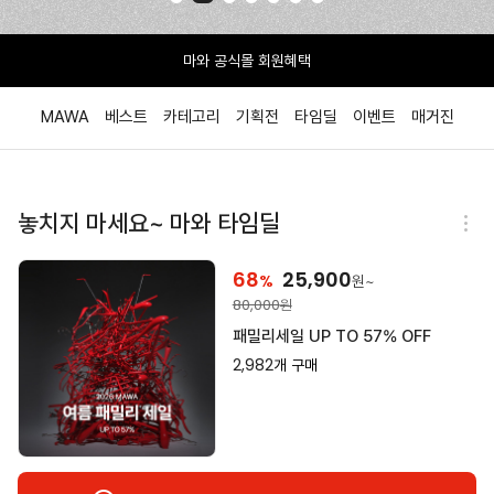
마와 공식몰 회원혜택
MAWA
베스트
카테고리
기획전
타임딜
이벤트
매거진
놓치지 마세요~ 마와 타임딜
57
51,900
%
원~
120,000
원
가을 옷 꺼내기전, 옷장부터 리셋하세
요!
7,295
개 구매