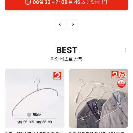
21
23
09
45
일
시간
분
초 남았습니다.
‹
›
BEST
마와 베스트 상품