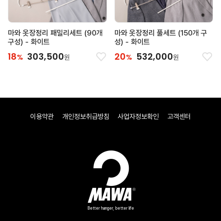
마와 옷장정리 패밀리세트 (90개
마와 옷장정리 풀세트 (150개 구
구성) - 화이트
성) - 화이트
18
303,500
20
532,000
%
%
원
원
이용약관
개인정보취급방침
사업자정보확인
고객센터
Better hanger, better life