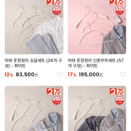
마와 옷장정리 싱글세트 (26개 구
마와 옷장정리 신혼부부세트 (57
성) - 화이트
개 구성) - 화이트
12
83,500
17
195,000
%
%
원
원