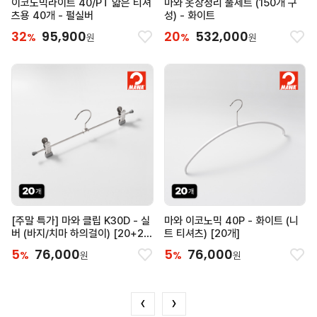
이코노믹라이트 40/PT 얇은 티셔
마와 옷장정리 풀세트 (150개 구
츠용 40개 - 펄실버
성) - 화이트
32
95,900
20
532,000
%
%
원
원
[주말 특가] 마와 클립 K30D - 실
마와 이코노믹 40P - 화이트 (니
버 (바지/치마 하의걸이) [20+2
트 티셔츠) [20개]
개]
5
76,000
5
76,000
%
%
원
원
‹
›