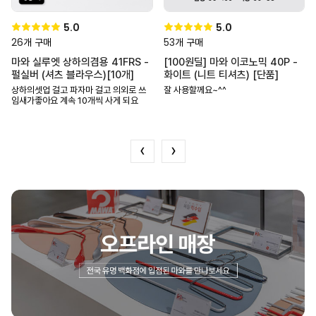
5.0
5.0
26
53
개 구매
개 구매
마와 실루엣 상하의겸용 41FRS -
[100원딜] 마와 이코노믹 40P -
펄실버 (셔츠 블라우스)[10개]
화이트 (니트 티셔츠) [단품]
상하의셋업 걸고 파자마 걸고 의외로 쓰
잘 사용할께요~^^
임새가좋아요 계속 10개씩 사게 되요
‹
›