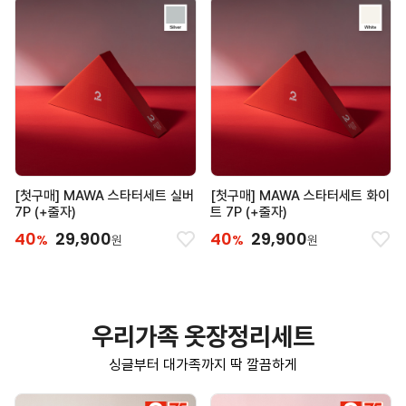
[첫구매] MAWA 스타터세트 실버
[첫구매] MAWA 스타터세트 화이
7P (+줄자)
트 7P (+줄자)
40
29,900
40
29,900
%
%
원
원
우리가족 옷장정리세트
싱글부터 대가족까지 딱 깔끔하게