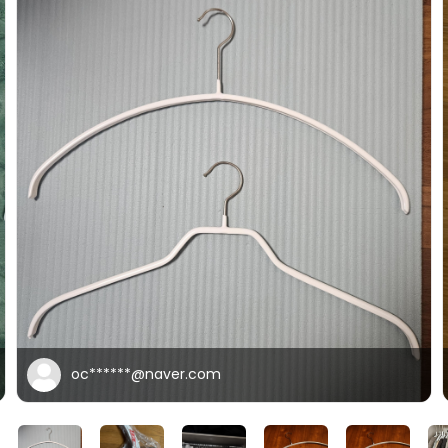
oc******@naver.com