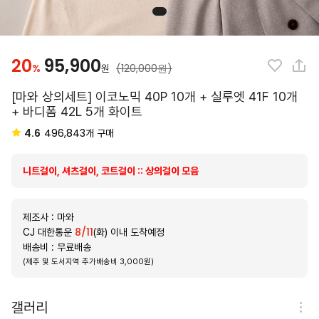
20
95,900
%
(120,000원)
원
[마와 상의세트] 이코노믹 40P 10개 + 실루엣 41F 10개
+ 바디폼 42L 5개 화이트
4.6
496,843
개 구매
니트걸이, 셔츠걸이, 코트걸이 :: 상의걸이 모음
제조사 : 마와
8/11
CJ 대한통운
(화) 이내 도착예정
배송비 : 무료배송
(제주 및 도서지역 추가배송비 3,000원)
갤러리